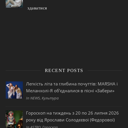
здаватися
RECENT POSTS
Легкість літа та глибина почуттів: MARSHA і
Меланхолі-Я об’єдналися в пісні «Забери»
In NEWS, Культура
Гороскоп на тиждень з 20 по 26 липня 2026
року від Ярослави Солодєєвої (Федорової)
In ASTRO, Гороскоп