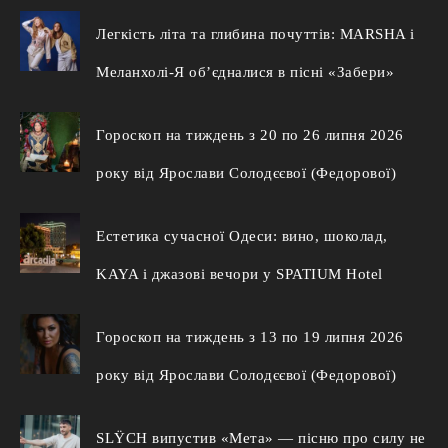
Легкість літа та глибина почуттів: MARSHA і
Меланхолі-Я об’єдналися в пісні «Забери»
Гороскоп на тиждень з 20 по 26 липня 2026
року від Ярослави Солодєєвої (Федорової)
Естетика сучасної Одеси: вино, шоколад,
KAYA і джазові вечори у SPATIUM Hotel
Гороскоп на тиждень з 13 по 19 липня 2026
року від Ярослави Солодєєвої (Федорової)
SLŸCH випустив «Мета» — пісню про силу не