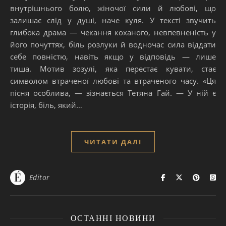
внутрішнього болю, жіночої сили й любові, що
залишає слід у душі, наче куля. У тексті звучить
глибока драма — чекання коханого, невпевненість у
його почуттях, біль розлуки й водночас сила віддати
себе повністю, навіть якщо у відповідь — лише
тиша. Мотив зозулі, яка перестає кувати, стає
символом втраченої любові та втраченого часу. «Ця
пісня особлива, — зізнається Тетяна Гай. — У ній є
історія, біль, який…
ЧИТАТИ ДАЛІ
Editor
ОСТАННІ НОВИНИ