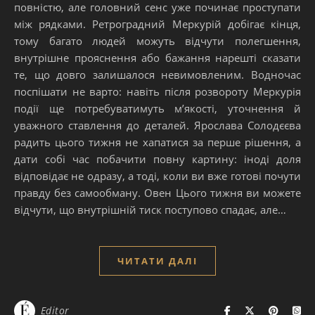
повністю, але головний сенс уже починає проступати
між рядками. Ретроградний Меркурій добігає кінця,
тому багато людей можуть відчути полегшення,
внутрішне прояснення або бажання нарешті сказати
те, що довго залишалося невимовленим. Водночас
поспішати не варто: навіть після розвороту Меркурія
події ще потребуватимуть м’якості, уточнення й
уважного ставлення до деталей. Ярослава Солодєєва
радить цього тижня не хапатися за перше рішення, а
дати собі час побачити повну картину: іноді доля
відповідає не одразу, а тоді, коли ви вже готові почути
правду без самообману. Овен Цього тижня ви можете
відчути, що внутрішній тиск поступово спадає, але…
ЧИТАТИ ДАЛІ
Editor