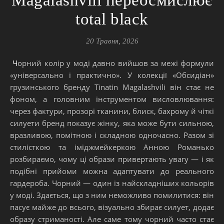
total black
20 Травня, 2026
Чорний колір у моді давно вийшов за межі формули
«універсально і практично». У колекції «Обсидіан»
грузинського бренду Tinatin Magalashvili він стає не
фоном, а головним інструментом висловлювання:
через фактури, прозорі тканини, блиск, бахрому й чіткі
силуети бренд показує жінку, яка може бути сильною,
вразливою, помітною і складною одночасно. Разом зі
стилісткою та іміджмейкеркою Анною Романько
розбираємо, чому ці образи привертають увагу — і як
подібні прийоми можна адаптувати до реального
гардероба. Чорний — один із найскладніших кольорів
у моді. Здається, що з ним неможливо помилитися: він
пасує майже до всього, візуально збирає силует, додає
образу стриманості. Але саме тому чорний часто стає