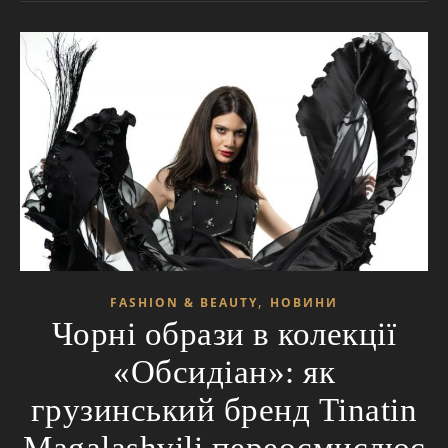
,
FASHION & BEAUTY
НОВИНИ
Чорні образи в колекції
«Обсидіан»: як
грузинський бренд Tinatin
Magalashvili переосмислює