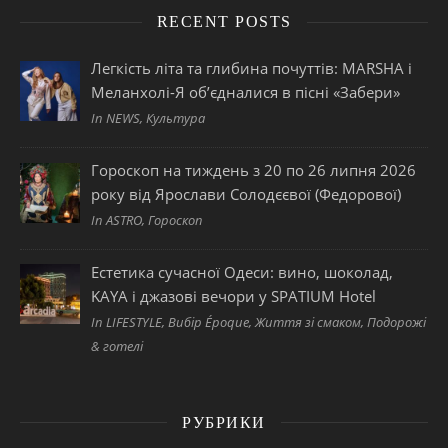
RECENT POSTS
Легкість літа та глибина почуттів: MARSHA і
Меланхолі-Я об’єдналися в пісні «Забери»
In NEWS, Культура
Гороскоп на тиждень з 20 по 26 липня 2026
року від Ярослави Солодєєвої (Федорової)
In ASTRO, Гороскоп
Естетика сучасної Одеси: вино, шоколад,
KAYA і джазові вечори у SPATIUM Hotel
In LIFESTYLE, Вибір Époque, Життя зі смаком, Подорожі
& готелі
РУБРИКИ