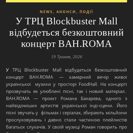
,
,
NEWS
АНОНСИ
ПОДІЇ
У ТРЦ Blockbuster Mall
відбудеться безкоштовний
концерт BAH.ROMA
19 Травня, 2026
У ТРЦ Blockbuster Mall відбудеться безкоштовний
концерт BAH.ROMA — камерний вечір живої
української музики у просторі FoodHall. На концерті
прозвучать як улюблені пісні, так і новий матеріал.
BAH.ROMA — проєкт Романа Бахарєва, одного з
найвідоміших артистів української інді-сцени. Його
пісні звучать у фільмах і серіалах, збирають мільйони
прослуховувань і давно стали частиною плейлистів
багатьох слухачів. У своїй музиці Роман говорить про