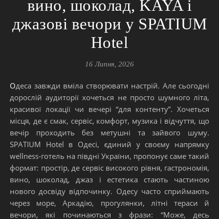
вино, шоколад, KAYA і
джазові вечори у SPATIUM
Hotel
16 Липня, 2026
Одеса завжди вміла створювати настрій. Але сьогодні
дорослій аудиторії хочеться не просто шумного літа,
красивої локації чи вечері “для контенту”. Хочеться
місця, де є смак, сервіс, комфорт, музика і відчуття, що
вечір проходить без метушні та зайвого шуму.
SPATIUM Hotel в Одесі, єдиний у своєму напрямку
wellness-готель на півдні України, пропонує саме такий
формат: простір, де сервіс високого рівня, гастрономія,
вино, шоколад, джаз і естетика стають частиною
нового досвіду відпочинку. Одесу часто сприймають
через море, Аркадію, прогулянки, літні тераси й
вечори, які починаються з фрази: “Може, десь