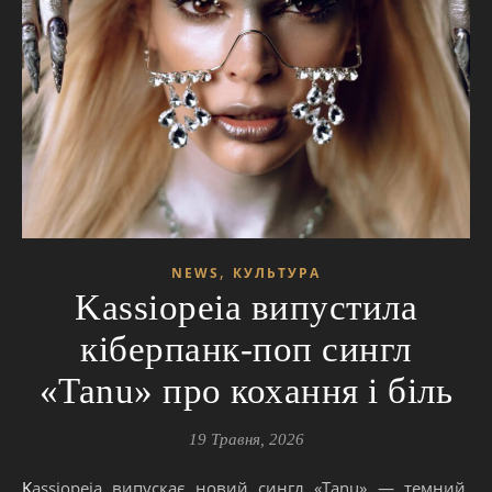
,
NEWS
КУЛЬТУРА
Kassiopeia випустила
кіберпанк-поп сингл
«Tanu» про кохання і біль
19 Травня, 2026
Kassiopeia випускає новий сингл «Tanu» — темний,