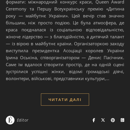
формати: міжнародний конкурс краси, Queen Award
Ceremony та Першу Всеукраїнську премію «Дитина
року — майбутнє України». Цей вечір став значно
більшим, ніж просто подією. Це була атмосфера, де
краса поєдналася із соціальною відповідальністю,
жіноче лідерство — з благодійністю, а дитячий талант
— із вірою в майбутнє країни. Організаторкою заходу
виступила президентка Асоціації королев України
Ірина Оськіна, співорганізатором — Денис Пасічник.
Саме їм вдалося створити простір, де на одній сцені
зустрілися успішні жінки, відомі громадські діячі,
волонтери, військові, представники культури,…
ЧИТАТИ ДАЛІ
Editor