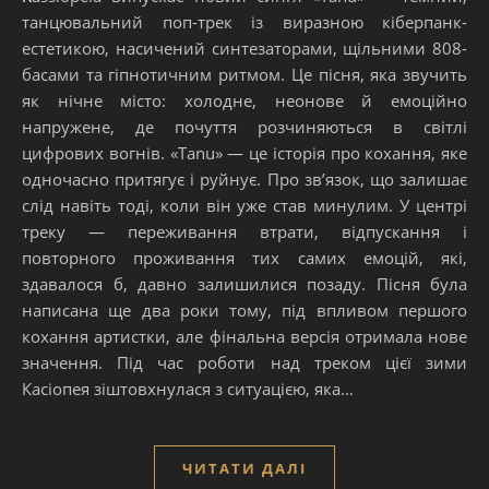
танцювальний поп-трек із виразною кіберпанк-
естетикою, насичений синтезаторами, щільними 808-
басами та гіпнотичним ритмом. Це пісня, яка звучить
як нічне місто: холодне, неонове й емоційно
напружене, де почуття розчиняються в світлі
цифрових вогнів. «Tanu» — це історія про кохання, яке
одночасно притягує і руйнує. Про зв’язок, що залишає
слід навіть тоді, коли він уже став минулим. У центрі
треку — переживання втрати, відпускання і
повторного проживання тих самих емоцій, які,
здавалося б, давно залишилися позаду. Пісня була
написана ще два роки тому, під впливом першого
кохання артистки, але фінальна версія отримала нове
значення. Під час роботи над треком цієї зими
Касіопея зіштовхнулася з ситуацією, яка…
ЧИТАТИ ДАЛІ