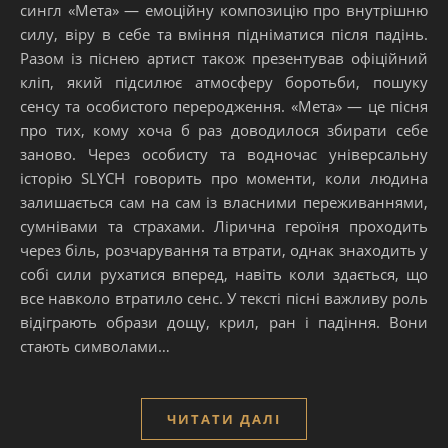
сингл «Мета» — емоційну композицію про внутрішню
силу, віру в себе та вміння підніматися після падінь.
Разом із піснею артист також презентував офіційний
кліп, який підсилює атмосферу боротьби, пошуку
сенсу та особистого переродження. «Мета» — це пісня
про тих, кому хоча б раз доводилося збирати себе
заново. Через особисту та водночас універсальну
історію SLYCH говорить про моменти, коли людина
залишається сам на сам із власними переживаннями,
сумнівами та страхами. Лірична героїня проходить
через біль, розчарування та втрати, однак знаходить у
собі сили рухатися вперед, навіть коли здається, що
все навколо втратило сенс. У тексті пісні важливу роль
відіграють образи дощу, крил, ран і падіння. Вони
стають символами…
ЧИТАТИ ДАЛІ