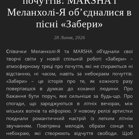
почуттів: MARSHA і
Меланхолі-Я об’єдналися в
пісні «Забери»
28 Липня, 2026
Співачки Меланхолі-Я та MARSHA об’єднали свої
творчі світи у новій спільній роботі «Забери» –
атмосферному треці про почуття, які не стираються ні
відстанню, ні часом, навіть за небокраєм почуттів.
«Забери» – це історія про те, як кожного разу
повертаєшся в думках до коханої людини. Про
бажання бути поруч, яке сильніше за будь-що. Про
спогади, що зароджуються в літніх вечорах, між
міських вогнів та ейфорією. У новому релізі артистки
поєднали романтичний настрій із легким літнім
звучанням. Повітряна мелодія, образи сонця та
небокраю, які створюють відчуття свободи. Щоб