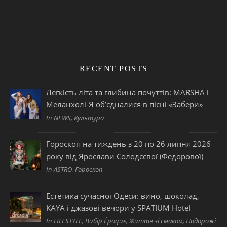
RECENT POSTS
Легкість літа та глибина почуттів: MARSHA і
Меланхолі-Я об’єдналися в пісні «Забери»
In NEWS, Культура
Гороскоп на тиждень з 20 по 26 липня 2026
року від Ярослави Солодєєвої (Федорової)
In ASTRO, Гороскоп
Естетика сучасної Одеси: вино, шоколад,
KAYA і джазові вечори у SPATIUM Hotel
In LIFESTYLE, Вибір Époque, Життя зі смаком, Подорожі