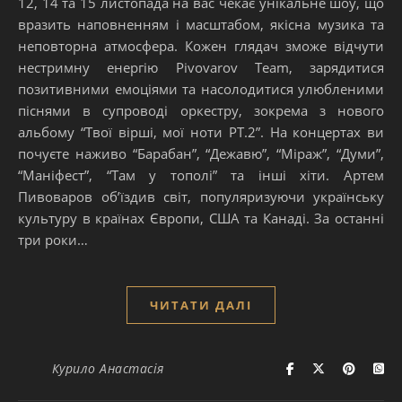
12, 14 та 15 листопада на вас чекає унікальне шоу, що
вразить наповненням і масштабом, якісна музика та
неповторна атмосфера. Кожен глядач зможе відчути
нестримну енергію Pivovarov Team, зарядитися
позитивними емоціями та насолодитися улюбленими
піснями в супроводі оркестру, зокрема з нового
альбому “Твої вірші, мої ноти PT.2”. На концертах ви
почуєте наживо “Барабан”, “Дежавю”, “Міраж”, “Думи”,
“Маніфест”, “Там у тополі” та інші хіти. Артем
Пивоваров обʼїздив світ, популяризуючи українську
культуру в країнах Європи, США та Канаді. За останні
три роки…
ЧИТАТИ ДАЛІ
Курило Анастасія