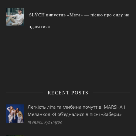
SLŸCH випустив «Мета» — пісню про силу не
здаватися
RECENT POSTS
Легкість літа та глибина почуттів: MARSHA і
Меланхолі-Я об’єдналися в пісні «Забери»
In NEWS, Культура