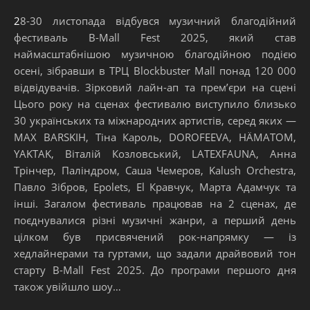
28-30 листопада відбувся музичний благодійний
фестиваль B-Mall Fest 2025, який став
наймасштабнішою музичною благодійною подією
осені, зібравши в ТРЦ Blockbuster Mall понад 120 000
відвідувачів. Зірковий лайн-ап та прем’єри на сцені
Цього року на сценах фестивалю виступило близько
30 українських та міжнародних артистів, серед яких —
MAX BARSKIH, Тіна Кароль, DOROFEEVA, HÄMATOM,
YAKTAK, Віталій Козловський, LATEXFAUNA, Анна
Трінчер, Паліндром, Саша Чемеров, Kalush Orchestra,
Павло Зібров, Epolets, El Кравчук, Марта Адамчук та
інші. Загалом фестиваль працював на 2 сценах, де
поєднувалися різні музичні жанри, а перший день
цілком був присвячений рок-напрямку — із
хедлайнерами та гуртами, що задали драйвовий тон
старту B-Mall Fest 2025. До програми першого дня
також увійшло шоу…