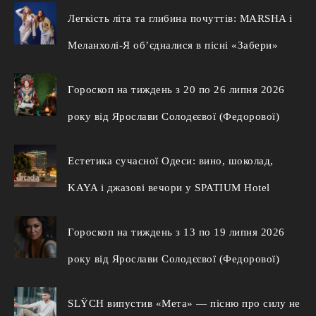
Легкість літа та глибина почуттів: MARSHA і
Меланхолі-Я об’єдналися в пісні «Забери»
Гороскоп на тиждень з 20 по 26 липня 2026
року від Ярослави Солодєєвої (Федорової)
Естетика сучасної Одеси: вино, шоколад,
KAYA і джазові вечори у SPATIUM Hotel
Гороскоп на тиждень з 13 по 19 липня 2026
року від Ярослави Солодєєвої (Федорової)
SLŸCH випустив «Мета» — пісню про силу не