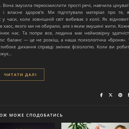
с. Вона змусила переосмислити прості речі, навчила цінува
 і власне здоров’я. Ми підготували матеріал про те, 
у часи, коли зовнішній світ вибиває з колії. Як віднови
е хаос, якого ми не обирали, але з яким змушені жити. Кож
інює нас. Та попри все, людина має неймовірну здатніс
ти: баланс — це не розкіш, а наша психологічна «броня». 
глибоке дихання справді змінює фізіологію. Коли ви роби
нижує…
ЧИТАТИ ДАЛІ
КОЖ МОЖЕ СПОДОБАТИСЬ