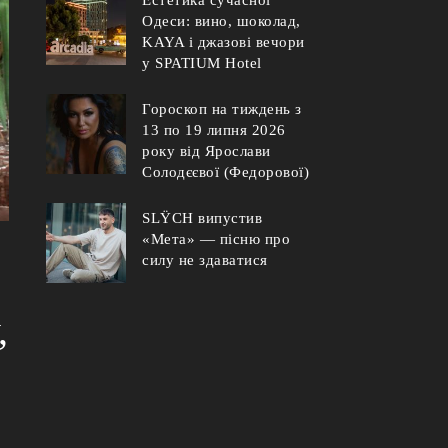
Одеси: вино, шоколад,
KAYA і джазові вечори
у SPATIUM Hotel
Гороскоп на тиждень з
13 по 19 липня 2026
року від Ярослави
Солодєєвої (Федорової)
SLŸCH випустив
«Мета» — пісню про
силу не здаватися
,