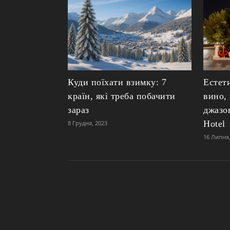
Куди поїхати взимку: 7
Естет
країн, які треба побачити
вино,
зараз
джазо
Hotel
8 Грудня, 2023
16 Липня,