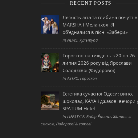
RECENT POSTS
Легкість літа та глибина почуттів
MARSHA і Меланхолі-Я
об’єдналися в пісні «Забери»
In NEWS, Культура
Гороскоп на тиждень з 20 по 26
липня 2026 року від Ярослави
Солодєєвої (Федорової)
In ASTRO, Гороскоп
Естетика сучасної Одеси: вино,
шоколад, KAYA і джазові вечори 
SPATIUM Hotel
In LIFESTYLE, Вибір Époque, Життя зі
смаком, Подорожі & готелі