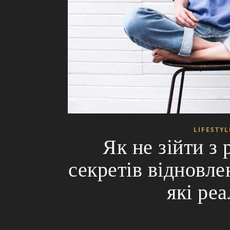
LIFESTYL
Як не зійти з 
секретів відновле
які ре