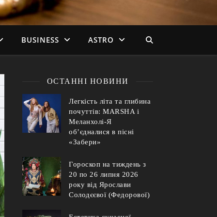
BUSINESS
ASTRO
ОСТАННІ НОВИНИ
Легкість літа та глибина
почуттів: MARSHA і
Меланхолі-Я
об’єдналися в пісні
«Забери»
Гороскоп на тиждень з
20 по 26 липня 2026
року від Ярослави
Солодєєвої (Федорової)
Естетика сучасної