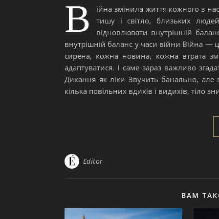
В
ійна змінила життя кожного з на
тишу і світло, близьких людей
відновлювати внутрішній баланс 
внутрішній баланс у часи війни Війна — ц
сирена, кожна новина, кожна втрата зм
адаптуватися. І саме зараз важливо згада
Дихання як ліки Звучить банально, але 
кілька повільних вдихів і видихів, тіло з
Editor
ВАМ ТА