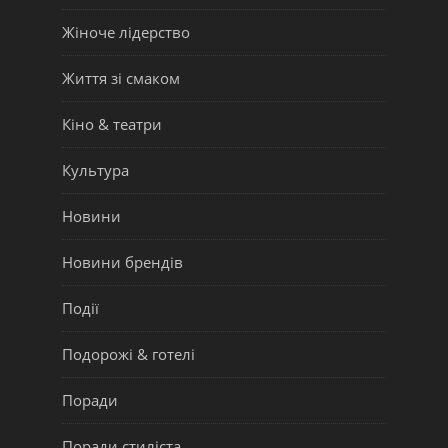
Жіноче лідерство
Життя зі смаком
Кіно & театри
Культура
Новини
Новини брендів
Події
Подорожі & готелі
Поради
Поради стиліста