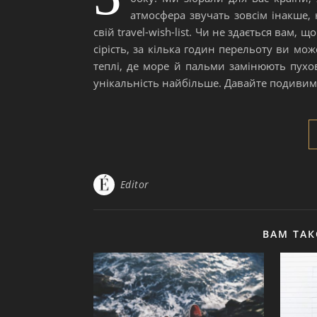
атмосфера звучать зовсім інакше, н
свій travel-wish-list. Чи не здається вам,
сірість, за кілька годин перельоту ви мо
теплі, де море й пальми замінюють пухо
унікальність найбільше. Давайте подивим
Editor
ВАМ ТА