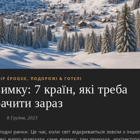
,
ІР ÉPOQUE
ПОДОРОЖІ & ГОТЕЛІ
имку: 7 країн, які треба
ачити зараз
8 Грудня, 2023
одні ранки. Це час, коли світ відкривається зовсім з іншо
які варто відвідати саме взимку: там природа, архітектура