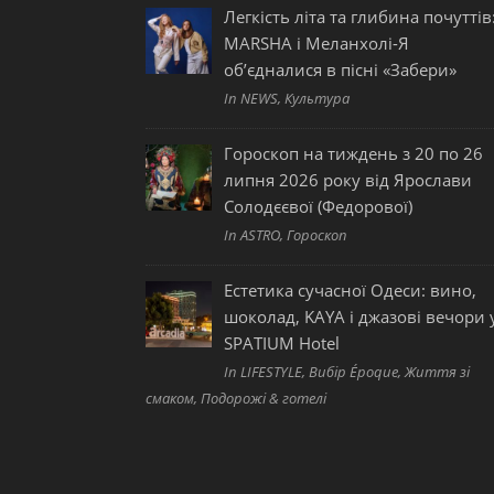
Легкість літа та глибина почуттів
MARSHA і Меланхолі-Я
об’єдналися в пісні «Забери»
In NEWS, Культура
Гороскоп на тиждень з 20 по 26
липня 2026 року від Ярослави
Солодєєвої (Федорової)
In ASTRO, Гороскоп
Естетика сучасної Одеси: вино,
шоколад, KAYA і джазові вечори 
SPATIUM Hotel
In LIFESTYLE, Вибір Époque, Життя зі
смаком, Подорожі & готелі