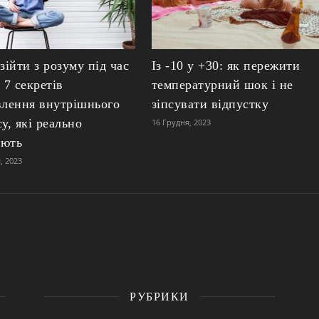
зійти з розуму під час
Із -10 у +30: як пережити
 7 секретів
температурний шок і не
влення внутрішнього
зіпсувати відпустку
у, які реально
16 Грудня, 2023
юють
, 2023
РУБРИКИ