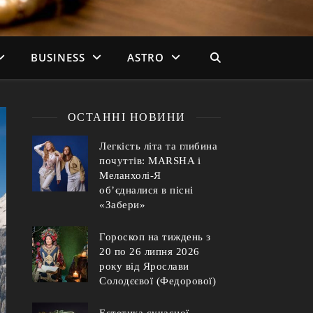
BUSINESS
ASTRO
ОСТАННІ НОВИНИ
Легкість літа та глибина
почуттів: MARSHA і
Меланхолі-Я
об’єдналися в пісні
«Забери»
Гороскоп на тиждень з
20 по 26 липня 2026
року від Ярослави
Солодєєвої (Федорової)
Естетика сучасної