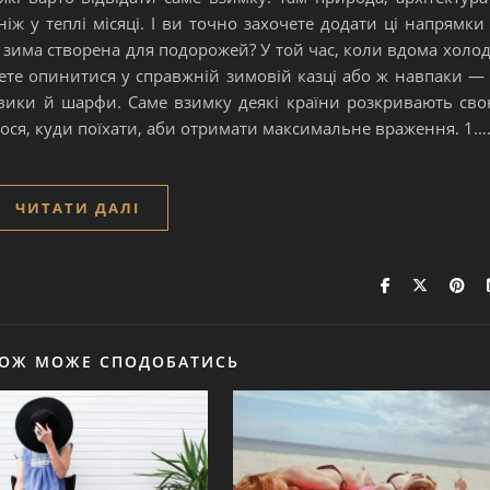
іж у теплі місяці. І ви точно захочете додати ці напрямки
 що зима створена для подорожей? У той час, коли вдома холод
жете опинитися у справжній зимовій казці або ж навпаки —
вики й шарфи. Саме взимку деякі країни розкривають св
ося, куди поїхати, аби отримати максимальне враження. 1.
ЧИТАТИ ДАЛІ
КОЖ МОЖЕ СПОДОБАТИСЬ