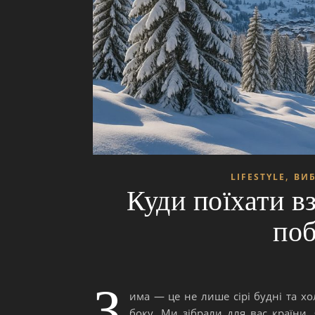
,
LIFESTYLE
ВИБ
Куди поїхати вз
поб
З
има — це не лише сірі будні та хол
боку. Ми зібрали для вас країни, 