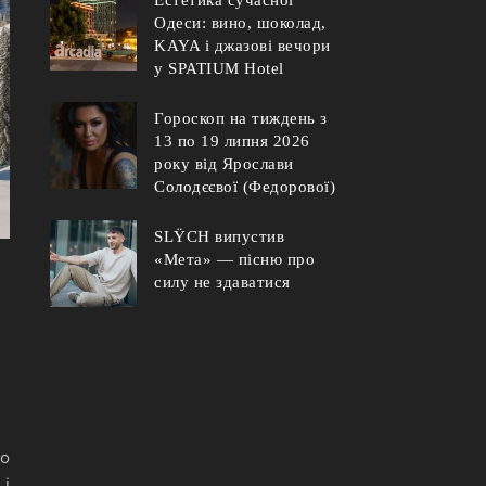
Одеси: вино, шоколад,
KAYA і джазові вечори
у SPATIUM Hotel
Гороскоп на тиждень з
13 по 19 липня 2026
року від Ярослави
Солодєєвої (Федорової)
SLŸCH випустив
«Мета» — пісню про
силу не здаватися
го
 і