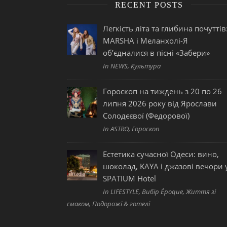
RECENT POSTS
Легкість літа та глибина почуттів
MARSHA і Меланхолі-Я
об’єдналися в пісні «Забери»
In NEWS, Культура
Гороскоп на тиждень з 20 по 26
липня 2026 року від Ярослави
Солодєєвої (Федорової)
In ASTRO, Гороскоп
Естетика сучасної Одеси: вино,
шоколад, KAYA і джазові вечори 
SPATIUM Hotel
In LIFESTYLE, Вибір Époque, Життя зі
смаком, Подорожі & готелі