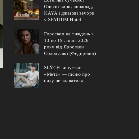
Одеси: вино, шоколад,
KAYA і джазові вечори
у SPATIUM Hotel
Гороскоп на тиждень з
13 по 19 липня 2026
року від Ярослави
Солодєєвої (Федорової)
SLŸCH випустив
«Мета» — пісню про
силу не здаватися