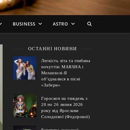
BUSINESS
ASTRO
ОСТАННІ НОВИНИ
Легкість літа та глибина
почуттів: MARSHA і
Меланхолі-Я
об’єдналися в пісні
«Забери»
Гороскоп на тиждень з
20 по 26 липня 2026
року від Ярослави
Солодєєвої (Федорової)
Естетика сучасної