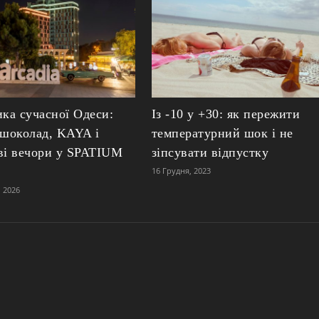
ика сучасної Одеси:
Із -10 у +30: як пережити
 шоколад, KAYA і
температурний шок і не
ві вечори у SPATIUM
зіпсувати відпустку
16 Грудня, 2023
 2026