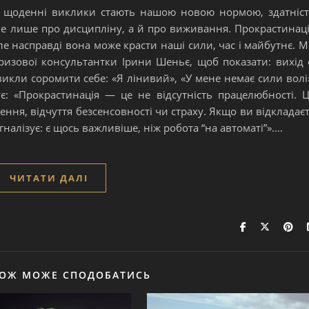
ь і щоденні виклики стають нашою новою нормою, здатніс
не лише про дисципліну, а й про виживання. Прокрастинац
ле насправді вона може красти наші сили, час і майбутнє. 
ризової консультантки Ірини Шеньє, щоб показати: вихід 
икли соромити себе: «Я лінивий», «У мене немає сили волі
: «Прокрастинація — це не відсутність працелюбності. 
ення, відчуття безсенсовності чи страху. Якщо ви відкладає
гналізує: є щось важливіше, ніж робота “на автоматі”».…
ЧИТАТИ ДАЛІ
КОЖ МОЖЕ СПОДОБАТИСЬ