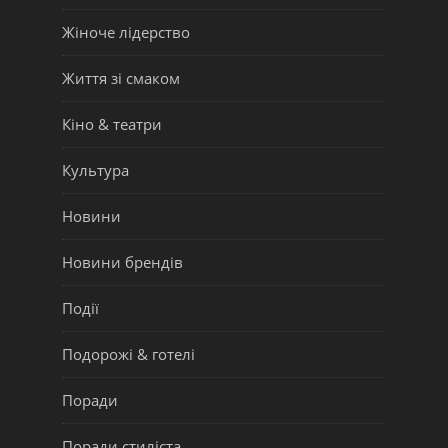
Жіноче лідерство
Життя зі смаком
Кіно & театри
Культура
Новини
Новини брендів
Події
Подорожі & готелі
Поради
Поради стиліста