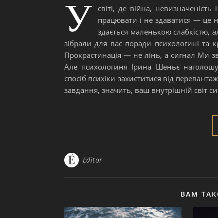
У
світі, де війна, невизначеніст
працювати і не здаватися — це 
здається маленькою слабкістю, а
зібрали для вас поради психологині та к
Прокрастинація — не лінь, а сигнал Ми зв
Але психологиня Ірина Шеньє наголошує
спосіб психіки захиститися від перевантаж
завдання, значить, ваш внутрішній світ си
Editor
ВАМ ТА