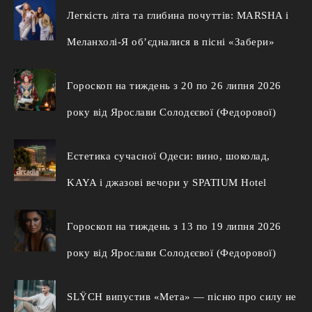
Легкість літа та глибина почуттів: MARSHA і
Меланхолі-Я об’єдналися в пісні «Забери»
Гороскоп на тиждень з 20 по 26 липня 2026
року від Ярослави Солодєєвої (Федорової)
Естетика сучасної Одеси: вино, шоколад,
KAYA і джазові вечори у SPATIUM Hotel
Гороскоп на тиждень з 13 по 19 липня 2026
року від Ярослави Солодєєвої (Федорової)
SLŸCH випустив «Мета» — пісню про силу не