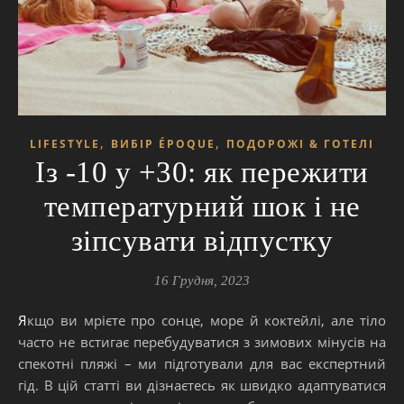
,
,
LIFESTYLE
ВИБІР ÉPOQUE
ПОДОРОЖІ & ГОТЕЛІ
Із -10 у +30: як пережити
температурний шок і не
зіпсувати відпустку
16 Грудня, 2023
Якщо ви мрієте про сонце, море й коктейлі, але тіло
часто не встигає перебудуватися з зимових мінусів на
спекотні пляжі – ми підготували для вас експертний
гід. В цій статті ви дізнаєтесь як швидко адаптуватися