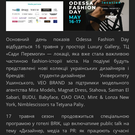
Основний день показів Odessa Fashion Day
відбудеться 16 травня у просторі Luxury Gallery, ТЦ
«Сади Перемоги» — локації, яка вже стала важливою
частиною fashion-історії міста.
На подіумі будуть
представлені нові колекції українських дизайнерів і
брендів: студенти-дизайнери Університету
Ушинського, VEO BRAND за підтримки модельного
агентства Mira Models, Magnat Dress, Stahova, Saiman El
Sabari, BUDU, Babyface, CIAO CIAO, Mint & Lonza New
York, Nimblescissors та Tetyana Paliy.
17 травня сезон продовжиться спеціальною
програмою у готелі BRIK, що включатиме public talk на
тему «Дизайнер, медіа та PR: як працюють сучасні