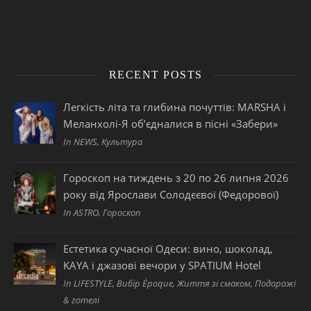
RECENT POSTS
Легкість літа та глибина почуттів: MARSHA і
Меланхолі-Я об’єдналися в пісні «Забери»
In NEWS, Культура
Гороскоп на тиждень з 20 по 26 липня 2026
року від Ярослави Солодєєвої (Федорової)
In ASTRO, Гороскоп
Естетика сучасної Одеси: вино, шоколад,
KAYA і джазові вечори у SPATIUM Hotel
In LIFESTYLE, Вибір Époque, Життя зі смаком, Подорожі
& готелі