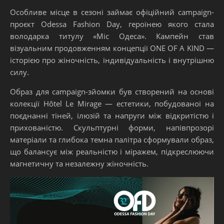
Особливе місце в сезоні займає офіційний campaign-
проєкт Odessa Fashion Day, героїнею якого стала
володарка титулу «Міс Одеса».
Кампейн став
візуальним продовженням концепції ONE OF A KIND —
історією про жіночність, індивідуальність і внутрішню
силу.
Образ для campaign-зйомки був створений на основі
колекції Hôtel Le Mirage — естетики, побудованої на
поєднанні тіней, ілюзій та напруги між відкритістю і
прихованістю.
Скульптурні форми, напівпрозорі
матеріали та глибока темна палітра сформували образ,
що балансує між реальністю і міражем, підкреслюючи
магнетичну та незалежну жіночність.