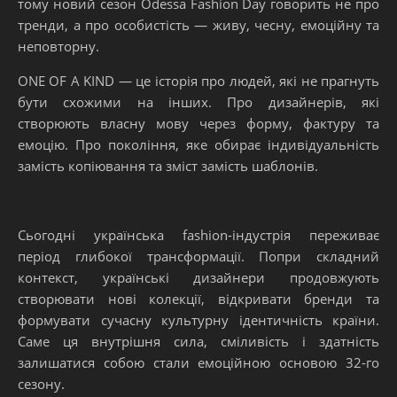
тому новий сезон Odessa Fashion Day говорить не про
тренди, а про особистість — живу, чесну, емоційну та
неповторну.
ONE OF A KIND — це історія про людей, які не прагнуть
бути схожими на інших.
Про дизайнерів, які
створюють власну мову через форму, фактуру та
емоцію.
Про покоління, яке обирає індивідуальність
замість копіювання та зміст замість шаблонів.
Сьогодні українська fashion-індустрія переживає
період глибокої трансформації.
Попри складний
контекст, українські дизайнери продовжують
створювати нові колекції, відкривати бренди та
формувати сучасну культурну ідентичність країни.
Саме ця внутрішня сила, сміливість і здатність
залишатися собою стали емоційною основою 32-го
сезону.