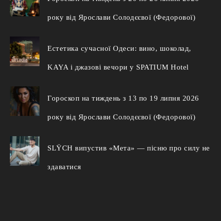
року від Ярослави Солодєєвої (Федорової)
Естетика сучасної Одеси: вино, шоколад,
KAYA і джазові вечори у SPATIUM Hotel
Гороскоп на тиждень з 13 по 19 липня 2026
року від Ярослави Солодєєвої (Федорової)
SLŸCH випустив «Мета» — пісню про силу не
здаватися